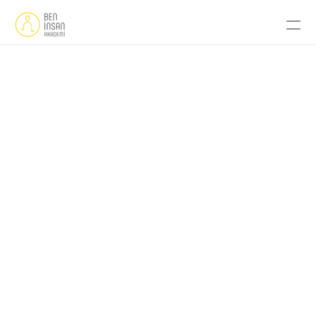
Ana Sayfa
Uzman
Hakkımızda
Programlar
Etkinlikler
İletişim