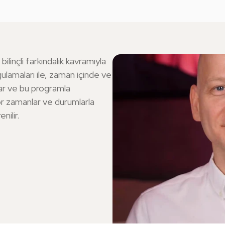
,
mindfulness
eğitmeni
olmak
için
gereken
ilk
şarttır.
K
  bilinçli farkındalık kavramıyla 
lamaları ile, zaman içinde ve 
ar ve bu programla 
or zamanlar ve durumlarla 
ilir.