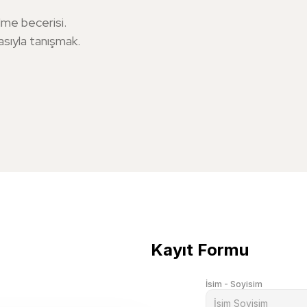
lme becerisi.
sıyla tanışmak.
Kayıt Formu
İsim - Soyisim