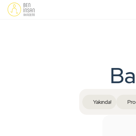
Ba
Yakında!
Pro
Yolc