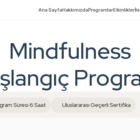
Ana Sayfa
Hakkımızda
Programlar
Etkinlikler
İl
Mindfulness
şlangıç Progr
gram Süresi 6 Saat
Uluslararası Geçerli Sertifika
uluğa
Başla