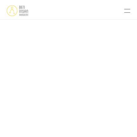
Ana Sayfa
Uzman
Hakkımızda
Programlar
Etkinlikler
İletişim